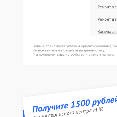
Ремонт оп
Ремонт да
Замена ак
Калибровк
Цены в прайс-листе указаны ориентировочные, без
Записывайтесь на бесплатную диагностику.
Мы проверим ваше устройство и укажем на неисп
Замена US
Прошивка
Замена м
Получите 1500 рубле
Ремонт вс
других ус
Акция сервисного центра FLIR
Ремонт ко