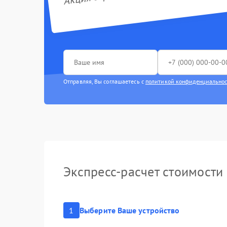
Ремонт эл
Замена ко
Ремонт ра
Отправляя, Вы соглашаетесь с
политикой конфиденциально
Замена к
Замена п
Замена м
Замена ми
Экспресс-расчет стоимости
Замена ш
Восстанов
1
Выберите Ваше устройство
влаги