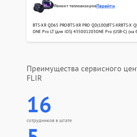
Перейти
Ремонт тепловизоров
BTS-XR QD65 PRO
BTS-XR PRO QD(100)
BTS-XR
BTS-X Q
ONE Pro LT (для iOS) 435001203
ONE Pro (USB-C) (на
Преимущества сервисного цен
FLIR
16
сотрудников в штате
5