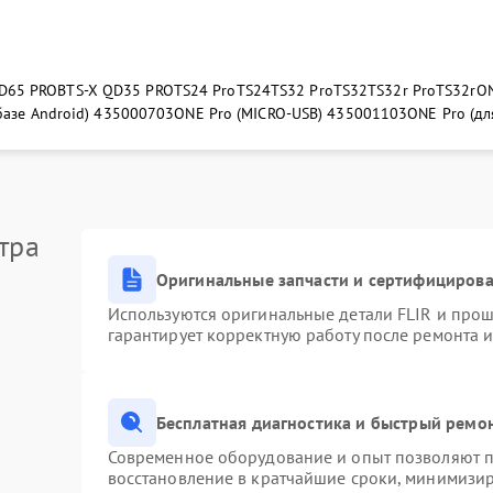
D65 PRO
BTS-X QD35 PRO
TS24 Pro
TS24
TS32 Pro
TS32
TS32r Pro
TS32r
ON
 базе Android) 435000703
ONE Pro (MICRO-USB) 435001103
ONE Pro (дл
тра
Оригинальные запчасти и сертифициров
Используются оригинальные детали FLIR и про
гарантирует корректную работу после ремонта 
Бесплатная диагностика и быстрый ремо
Современное оборудование и опыт позволяют пр
восстановление в кратчайшие сроки, минимизир