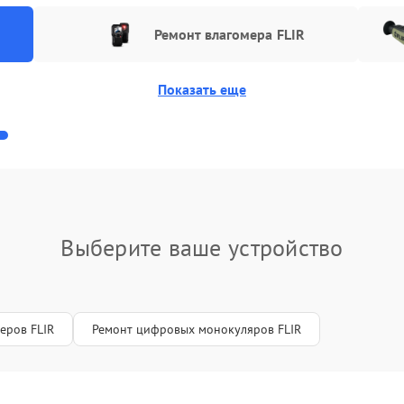
аты управления
Ремонт влагомера FLIR
60 мин
2 года
вление)
ъективов с улучшением
Показать еще
100 мин
1 год
стик
сплея (экрана)
90 мин
1 год
пиллярной трубки
90 мин
1 год
Выберите ваше устройство
еров FLIR
Ремонт цифровых монокуляров FLIR