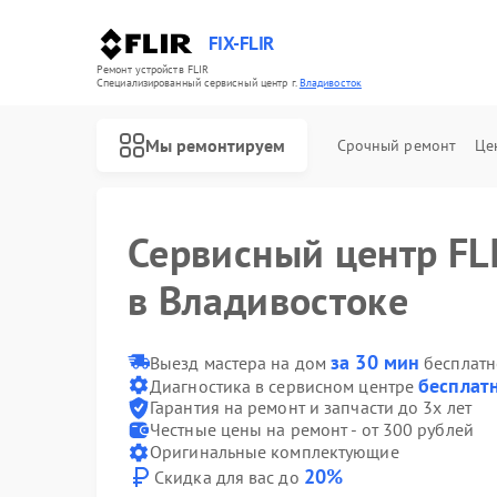
FIX-FLIR
Ремонт устройств FLIR
Специализированный cервисный центр г.
Владивосток
Мы ремонтируем
Срочный ремонт
Це
Сервисный центр FL
в Владивостоке
Ремонт цифровых монокуляров FLIR
за 30 мин
Выезд мастера на дом
бесплатн
бесплат
Диагностика в сервисном центре
Гарантия на ремонт и запчасти до 3х лет
Честные цены на ремонт - от 300 рублей
Оригинальные комплектующие
20%
Скидка для вас до