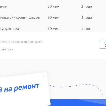
тики
80 мин
2 года
тчика синхроимпульсов
90 мин
3 года
кумулятора
70 мин
1 год
а и настройка
80 мин
3 года
 учета стоимости запчастей.
равность.
B порта
60 мин
1 год
 (Обновление ПО)
50 мин
1 год
атрицы
60 мин
1 год
й на ремонт
троенного дальнометра и
90 мин
2 года
тройств
нтроллеров
30 мин
3 года