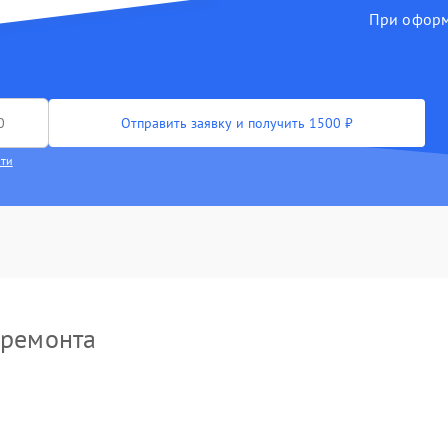
При оформл
ектронно-лучевой трубки
90 мин
3 года
рпуса
40 мин
3 года
зъема
50 мин
2 года
Отправить заявку и получить 1500 ₽
сти
лючей управления
50 мин
1 год
роцессора
70 мин
2 года
икросхемы логики
60 мин
3 года
кросхемы усилителя
100 мин
3 года
 ремонта
им контроллера
80 мин
1 год
ление после попадания
70 мин
3 года