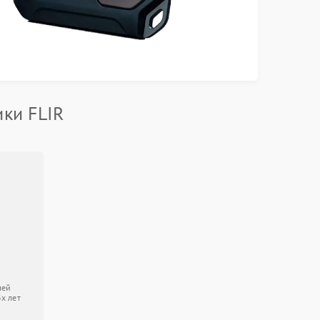
ки FLIR
лей
3х лет