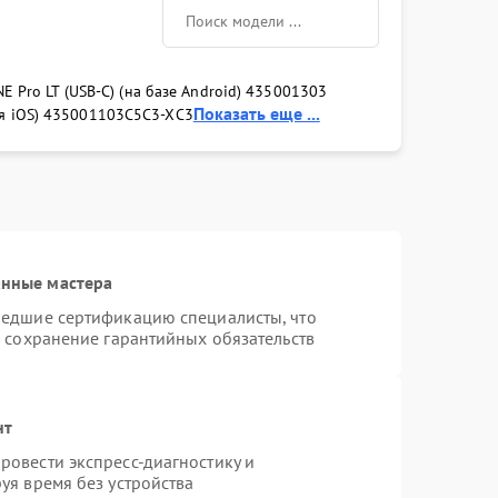
E Pro LT (USB-C) (на базе Android) 435001303
Показать еще ...
я iOS) 435001103
С5
С3-Х
С3
анные мастера
шедшие сертификацию специалисты, что
и сохранение гарантийных обязательств
нт
овести экспресс-диагностику и
уя время без устройства