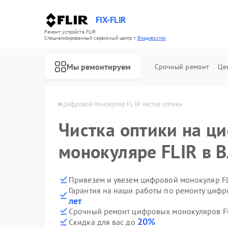
FIX-FLIR
Ремонт устройств FLIR
Специализированный cервисный центр г.
Владивосток
Мы ремонтируем
Срочный ремонт
Це
LIR в Владивостоке
Цифровой монокуляр FLIR чистка оптики
Чистка оптики на ц
монокуляре FLIR в 
Привезем и увезем цифровой монокуляр FL
Гарантия на наши работы по ремонту циф
лет
Срочный ремонт цифровых монокуляров FL
20%
Скидка для вас до