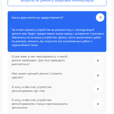
Вопросы по ремонту цифровых монокуляров
Какие документы вы предоставляете?
На этапе приема устройства на диагностику и последующий
ремонт вам будет предоставлен заказ-наряд с указанием страховых
обязательств на ваше устройство. Далее, после выполнения работ
по ремонту техники, вы получите акт выполненных работ и
гарантийный талон.
Я уже знаю в чем неисправность и какой
ремонт необходим. Для чего проводить
диагностику?
Мне нужен срочный ремонт. Сможете
сделать?
Я хочу, чтобы мое устройство
ремонтировали при мне.
Я хочу, чтобы мое устройство
ремонтировалось только оригинальными
запчастями.