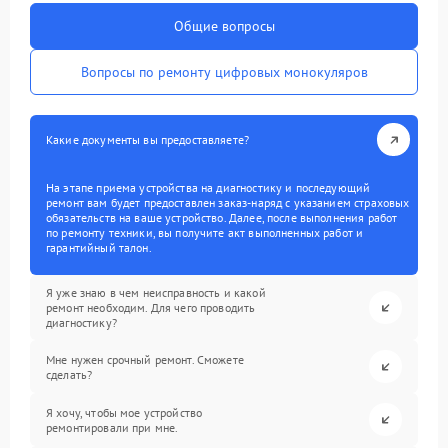
Общие вопросы
Вопросы по ремонту цифровых монокуляров
Какие документы вы предоставляете?
На этапе приема устройства на диагностику и последующий
ремонт вам будет предоставлен заказ-наряд с указанием страховых
обязательств на ваше устройство. Далее, после выполнения работ
по ремонту техники, вы получите акт выполненных работ и
гарантийный талон.
Я уже знаю в чем неисправность и какой
ремонт необходим. Для чего проводить
диагностику?
Мне нужен срочный ремонт. Сможете
сделать?
Я хочу, чтобы мое устройство
ремонтировали при мне.