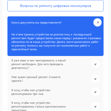
Вопросы по ремонту цифровых монокуляров
Какие документы вы предоставляете?
На этапе приема устройства на диагностику и последующий
ремонт вам будет предоставлен заказ-наряд с указанием страховых
обязательств на ваше устройство. Далее, после выполнения работ
по ремонту техники, вы получите акт выполненных работ и
гарантийный талон.
Я уже знаю в чем неисправность и какой
ремонт необходим. Для чего проводить
диагностику?
Мне нужен срочный ремонт. Сможете
сделать?
Я хочу, чтобы мое устройство
ремонтировали при мне.
Я хочу, чтобы мое устройство
ремонтировалось только оригинальными
запчастями.