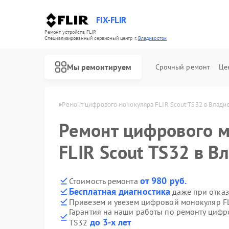
FIX-FLIR
Ремонт устройств FLIR
Специализированный cервисный центр г.
Владивосток
Мы ремонтируем
Срочный ремонт
Це
LIR в Владивостоке
Ремонт цифрового монокуляра FLIR Scout TS32 в Влади
Ремонт цифрового 
FLIR Scout TS32 в В
от 980 руб.
Стоимость ремонта
Бесплатная диагностика
даже при отказ
Привезем и увезем цифровой монокуляр FL
Гарантия на наши работы по ремонту цифр
до 3-х лет
TS32