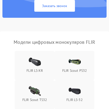
1500 ₽
Подробнее →
Fi/Bluetooth модуля
Заказать звонок
Проблемы с калибровкой
1000 ₽
Подробнее →
изображения
Неисправность разъемов
500 ₽
Подробнее →
(MicroSD, AV)
Модели цифровых монокуляров FLIR
Неисправность системы
2000 ₽
Подробнее →
стабилизации
Проблемы с заземлением
1000 ₽
Подробнее →
FLIR LS-XR
FLIR Scout PS32
Повреждение печатной
2800 ₽
Подробнее →
платы
Неисправность кнопок
500 ₽
Подробнее →
управления
FLIR Scout TS32
FLIR LS-32