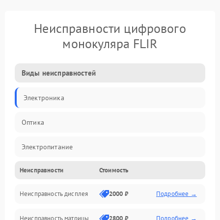
Неисправности цифрового
монокуляра FLIR
Виды неисправностей
Электроника
Оптика
Электропитание
Неисправности
Стоимость
Видео
Неисправность дисплея
2000 ₽
Подробнее →
ПО
Неисправность матрицы
2800 ₽
Подробнее →