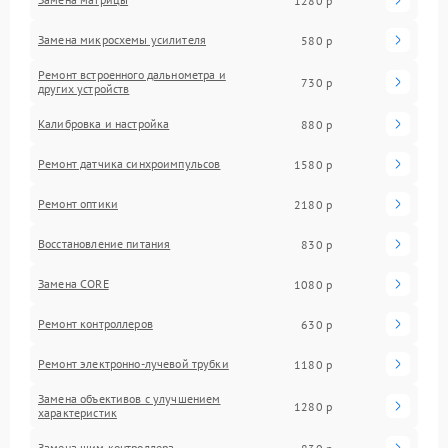
1280 р
Замена микросхемы усилителя
580 р
Ремонт встроенного дальнометра и
730 р
других устройств
Калибровка и настройка
880 р
Ремонт датчика синхроимпульсов
1580 р
Ремонт оптики
2180 р
Восстановление питания
830 р
Замена CORE
1080 р
Ремонт контроллеров
630 р
Ремонт электронно-лучевой трубки
1180 р
Замена объективов с улучшением
1280 р
характеристик
Замена шим контроллера