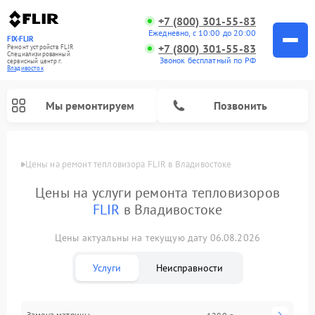
+7 (800) 301-55-83
Ежедневно, с 10:00 до 20:00
FIX-FLIR
+7 (800) 301-55-83
Ремонт устройств FLIR
Специализированный
Звонок бесплатный по РФ
cервисный центр г.
Владивосток
Мы ремонтируем
Позвонить
Цены
Цены на ремонт тепловизора FLIR в Владивостоке
Ремонт цифровых монокуляров FLIR
Цены на услуги ремонта тепловизоров
FLIR
в Владивостоке
Цены актуальны на текущую дату 06.08.2026
Услуги
Неисправности
Замена матрицы