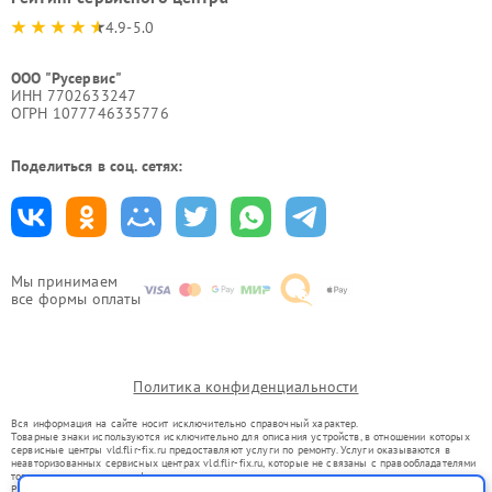
4.9-5.0
ООО "Русервис"
ИНН 7702633247
ОГРН 1077746335776
Поделиться в соц. сетях:
Мы принимаем
все формы оплаты
Политика конфиденциальности
Вся информация на сайте носит исключительно справочный характер.
Товарные знаки используются исключительно для описания устройств, в отношении которых
сервисные центры vld.flir-fix.ru предоставляют услуги по ремонту. Услуги оказываются в
неавторизованных сервисных центрах vld.flir-fix.ru, которые не связаны с правообладателями
товарных знаков или их официальными представителями.
Ремонт осуществляется для устройств, уже введенных в гражданский оборот в соответствии