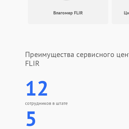
Программные сбои
Влагомер FLIR
Ци
Проблемы с объективом
Экран (дисплей)
Преимущества сервисного цен
FLIR
12
сотрудников в штате
5