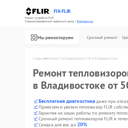
FIX-FLIR
Ремонт устройств FLIR
Специализированный cервисный центр г.
Владивосток
Мы ремонтируем
Срочный ремонт
Це
Главная
Ремонт тепловизоров FLIR в Владивостоке
Ремонт тепловизор
Ремонт цифровых монокуляров FLIR
в Владивостоке от 5
Бесплатная диагностика
даже при отказ
Привезем и увезем тепловизор FLIR собст
Гарантия на наши работы по ремонту тепл
Срочный ремонт тепловизоров FLIR в тече
20%
Скидка для вас до