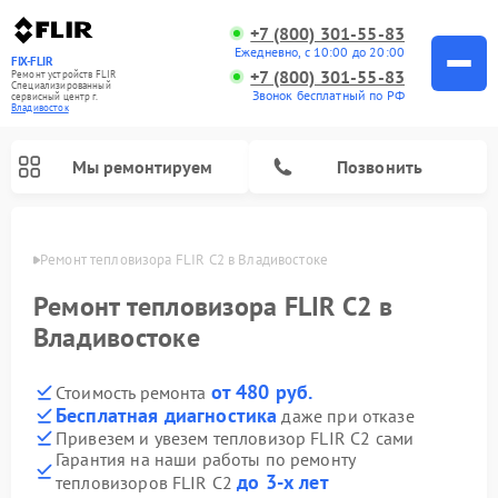
+7 (800) 301-55-83
Ежедневно, с 10:00 до 20:00
FIX-FLIR
+7 (800) 301-55-83
Ремонт устройств FLIR
Специализированный
Звонок бесплатный по РФ
cервисный центр г.
Владивосток
Мы ремонтируем
Позвонить
стоке
Ремонт тепловизора FLIR C2 в Владивостоке
Ремонт цифровых монокуляров FLIR
Ремонт тепловизора FLIR C2 в
Владивостоке
от 480 руб.
Стоимость ремонта
Бесплатная диагностика
даже при отказе
Привезем и увезем тепловизор FLIR C2 сами
Гарантия на наши работы по ремонту
до 3-х лет
тепловизоров FLIR C2