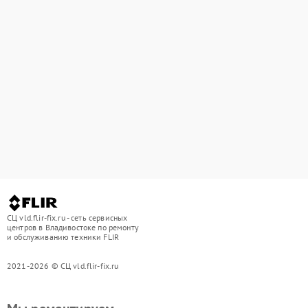
СЦ vld.flir-fix.ru - сеть сервисных
центров в Владивостоке по ремонту
и обслуживанию техники FLIR
2021-2026 © СЦ vld.flir-fix.ru