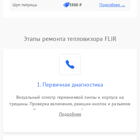
Шум матрицы
3500 ₽
Подробнее →
Проблемы питания
Температурные проблемы
Сбои коммуникаций и интерфейсов
Этапы ремонта тепловизора FLIR
Программные сбои
Проблемы с объективом
1. Первичная диагностика
Экран (дисплей)
Визуальный осмотр германиевой линзы и корпуса на
трещины. Проверка включения, реакции кнопок и разъемов
зарядки. Оценка вывода тепловой сигнатуры на экран,
Подробнее
проверка базовых функций и считывание системных
ошибок.