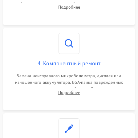
Проверка целостности шлейфов, модуля памяти и
Подробнее
интерфейсов связи. Выявление сгоревших SMD-компонентов
на плате.
4. Компонентный ремонт
Замена неисправного микроболометра, дисплея или
изношенного аккумулятора. BGA-пайка поврежденных
контроллеров на материнской плате. Восстановление
Подробнее
разъемов и кнопок, замена поврежденных элементов
корпуса.