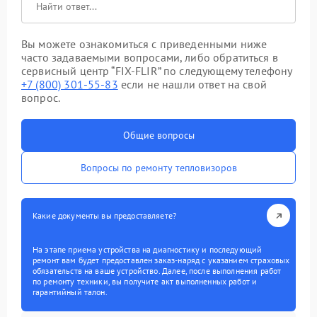
Вы можете ознакомиться с приведенными ниже
часто задаваемыми вопросами, либо обратиться в
сервисный центр “FIX-FLIR” по следующему телефону
+7 (800) 301-55-83
если не нашли ответ на свой
вопрос.
Общие вопросы
Вопросы по ремонту тепловизоров
Какие документы вы предоставляете?
На этапе приема устройства на диагностику и последующий
ремонт вам будет предоставлен заказ-наряд с указанием страховых
обязательств на ваше устройство. Далее, после выполнения работ
по ремонту техники, вы получите акт выполненных работ и
гарантийный талон.