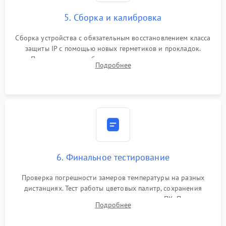
5. Сборка и калибровка
Сборка устройства с обязательным восстановлением класса
защиты IP с помощью новых герметиков и прокладок.
Программная калибровка матрицы по эталонному
Подробнее
абсолютно черному телу для точного измерения температур.
6. Финальное тестирование
Проверка погрешности замеров температуры на разных
дистанциях. Тест работы цветовых палитр, сохранения
термограмм в память и передачи данных на ПК. Проверка
Подробнее
автономности работы и итоговый контроль качества.