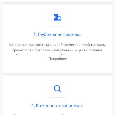
3. Глубокая дефектовка
Аппаратная диагностика микроболометрической матрицы,
процессора обработки изображений и цепей питания.
Проверка целостности шлейфов, модуля памяти и
Подробнее
интерфейсов связи. Выявление сгоревших SMD-компонентов
на плате.
4. Компонентный ремонт