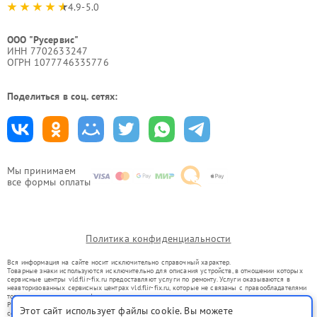
4.9-5.0
ООО "Русервис"
ИНН 7702633247
ОГРН 1077746335776
Поделиться в соц. сетях:
Мы принимаем
все формы оплаты
Политика конфиденциальности
Вся информация на сайте носит исключительно справочный характер.
Товарные знаки используются исключительно для описания устройств, в отношении которых
сервисные центры vld.flir-fix.ru предоставляют услуги по ремонту. Услуги оказываются в
неавторизованных сервисных центрах vld.flir-fix.ru, которые не связаны с правообладателями
товарных знаков или их официальными представителями.
Ремонт осуществляется для устройств, уже введенных в гражданский оборот в соответствии
Этот сайт использует файлы cookie. Вы можете
со статьей 1487 ГК РФ.