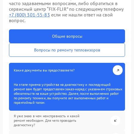
часто задаваемыми вопросами, либо обратиться в
сервисный центр “FIX-FLIR” по следующему телефону
+7 (800) 301-55-83
если не нашли ответ на свой
вопрос.
Общие вопросы
Вопросы по ремонту тепловизоров
Какие документы вы предоставляете?
На этапе приема устройства на диагностику и последующий
ремонт вам будет предоставлен заказ-наряд с указанием страховых
обязательств на ваше устройство. Далее, после выполнения работ
по ремонту техники, вы получите акт выполненных работ и
гарантийный талон.
Я уже знаю в чем неисправность и какой
ремонт необходим. Для чего проводить
диагностику?