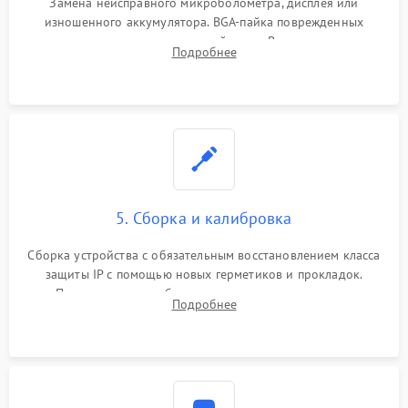
Замена неисправного микроболометра, дисплея или
изношенного аккумулятора. BGA-пайка поврежденных
контроллеров на материнской плате. Восстановление
Подробнее
разъемов и кнопок, замена поврежденных элементов
корпуса.
5. Сборка и калибровка
Сборка устройства с обязательным восстановлением класса
защиты IP с помощью новых герметиков и прокладок.
Программная калибровка матрицы по эталонному
Подробнее
абсолютно черному телу для точного измерения температур.