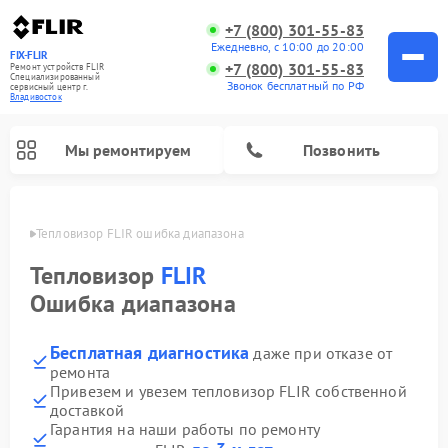
+7 (800) 301-55-83
Ежедневно, с 10:00 до 20:00
FIX-FLIR
+7 (800) 301-55-83
Ремонт устройств FLIR
Специализированный
Звонок бесплатный по РФ
cервисный центр г.
Владивосток
Мы ремонтируем
Позвонить
стоке
Тепловизор FLIR ошибка диапазона
Ремонт цифровых монокуляров FLIR
Тепловизор
FLIR
Ошибка диапазона
Бесплатная диагностика
даже при отказе от
ремонта
Привезем и увезем тепловизор FLIR собственной
доставкой
Гарантия на наши работы по ремонту