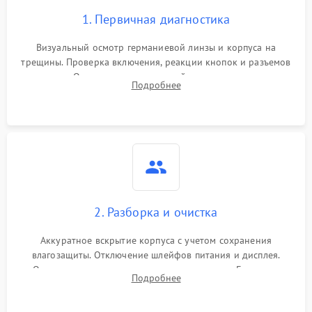
1. Первичная диагностика
Визуальный осмотр германиевой линзы и корпуса на
трещины. Проверка включения, реакции кнопок и разъемов
зарядки. Оценка вывода тепловой сигнатуры на экран,
Подробнее
проверка базовых функций и считывание системных
ошибок.
2. Разборка и очистка
Аккуратное вскрытие корпуса с учетом сохранения
влагозащиты. Отключение шлейфов питания и дисплея.
Очистка внутренних плат от окислов и пыли. Бережная
Подробнее
обработка германиевого объектива специализированными
растворами.