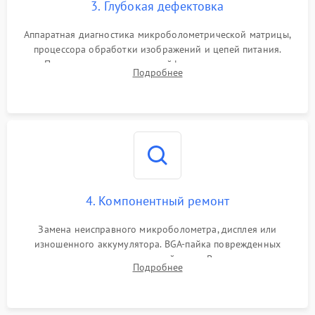
3. Глубокая дефектовка
Аппаратная диагностика микроболометрической матрицы,
процессора обработки изображений и цепей питания.
Проверка целостности шлейфов, модуля памяти и
Подробнее
интерфейсов связи. Выявление сгоревших SMD-компонентов
на плате.
4. Компонентный ремонт
Замена неисправного микроболометра, дисплея или
изношенного аккумулятора. BGA-пайка поврежденных
контроллеров на материнской плате. Восстановление
Подробнее
разъемов и кнопок, замена поврежденных элементов
корпуса.