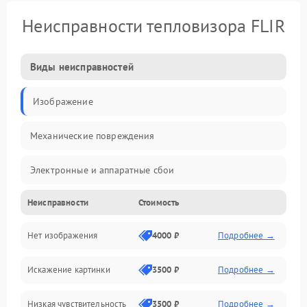
Неисправности тепловизора FLIR
Виды неисправностей
Изображение
Механические повреждения
Электронные и аппаратные сбои
Неисправности
Стоимость
Неисправности сенсора и оптики
Нет изображения
4000 ₽
Подробнее →
Программные ошибки
Искажение картинки
3500 ₽
Подробнее →
Электропитание
Низкая чувствительность
3500 ₽
Подробнее →