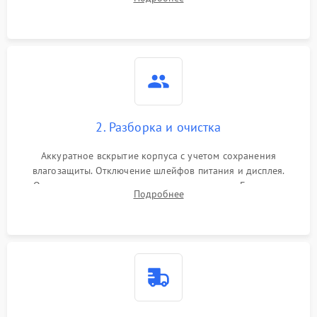
проверка базовых функций и считывание системных
ошибок.
2. Разборка и очистка
Аккуратное вскрытие корпуса с учетом сохранения
влагозащиты. Отключение шлейфов питания и дисплея.
Очистка внутренних плат от окислов и пыли. Бережная
Подробнее
обработка германиевого объектива специализированными
растворами.