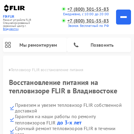
+7 (800) 301-55-83
Ежедневно, с 10:00 до 20:00
FIX-FLIR
+7 (800) 301-55-83
Ремонт устройств FLIR
Специализированный
Звонок бесплатный по РФ
cервисный центр г.
Владивосток
Мы ремонтируем
Позвонить
стоке
Тепловизор FLIR восстановление питания
Ремонт цифровых монокуляров FLIR
Восстановление питания на
тепловизоре FLIR в Владивостоке
Привезем и увезем тепловизор FLIR собственной
доставкой
Гарантия на наши работы по ремонту
до 3-х лет
тепловизоров FLIR
Срочный ремонт тепловизоров FLIR в течении