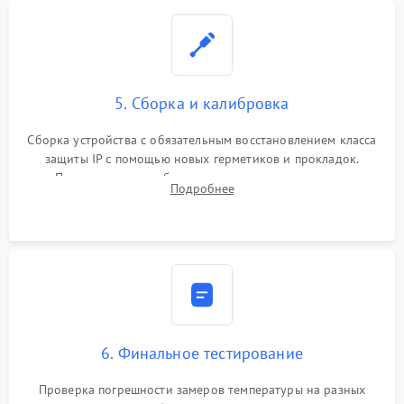
5. Сборка и калибровка
Сборка устройства с обязательным восстановлением класса
защиты IP с помощью новых герметиков и прокладок.
Программная калибровка матрицы по эталонному
Подробнее
абсолютно черному телу для точного измерения температур.
6. Финальное тестирование
Проверка погрешности замеров температуры на разных