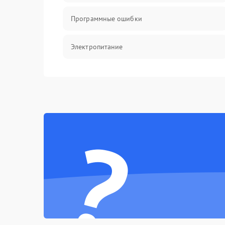
Программные ошибки
Электропитание
Измерения
Матрица
?
Проблемы питания
Температурные проблемы
Сбои коммуникаций и интерфейсов
Программные сбои