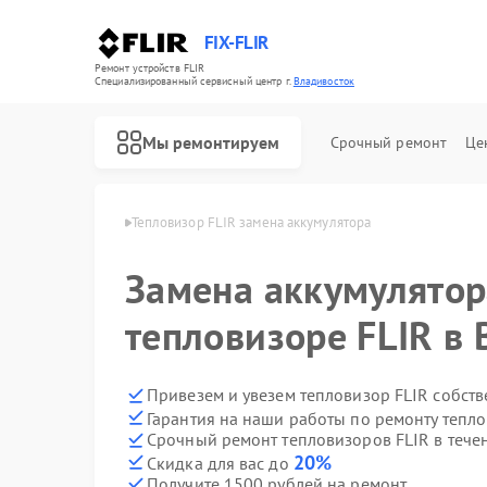
FIX-FLIR
Ремонт устройств FLIR
Специализированный cервисный центр г.
Владивосток
Мы ремонтируем
Срочный ремонт
Це
FLIR в Владивостоке
Тепловизор FLIR замена аккумулятора
Ремонт цифровых монокуляров FLIR
Замена аккумулятор
тепловизоре FLIR в
Привезем и увезем тепловизор FLIR собст
Гарантия на наши работы по ремонту тепл
Срочный ремонт тепловизоров FLIR в тече
20%
Скидка для вас до
Получите 1500 рублей на ремонт