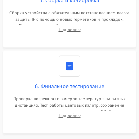
5. Сборка и калибровка
Сборка устройства с обязательным восстановлением класса
защиты IP с помощью новых герметиков и прокладок.
Программная калибровка матрицы по эталонному
Подробнее
абсолютно черному телу для точного измерения температур.
6. Финальное тестирование
Проверка погрешности замеров температуры на разных
дистанциях. Тест работы цветовых палитр, сохранения
термограмм в память и передачи данных на ПК. Проверка
Подробнее
автономности работы и итоговый контроль качества.