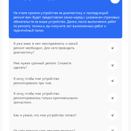
На этапе приема устройства на диагностику и последующий
ремонт вам будет предоставлен заказ-наряд с указанием страховых
обязательств на ваше устройство. Далее, после выполнения работ
по ремонту техники, вы получите акт выполненных работ и
гарантийный талон.
Я уже знаю в чем неисправность и какой
ремонт необходим. Для чего проводить
диагностику?
Мне нужен срочный ремонт. Сможете
сделать?
Я хочу, чтобы мое устройство
ремонтировали при мне.
Я хочу, чтобы мое устройство
ремонтировалось только оригинальными
запчастями.
Как я узнаю, что мое устройство готово?
От чего зависит срок ремонта техники?