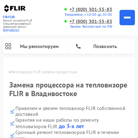
+7 (800) 301-55-83
Ежедневно, с 10:00 до 20:00
FIX-FLIR
+7 (800) 301-55-83
Ремонт устройств FLIR
Специализированный
Звонок бесплатный по РФ
cервисный центр г.
Владивосток
Мы ремонтируем
Позвонить
стоке
Тепловизор FLIR замена процессора
Ремонт цифровых монокуляров FLIR
Замена процессора на тепловизоре
FLIR в Владивостоке
Привезем и увезем тепловизор FLIR собственной
доставкой
Гарантия на наши работы по ремонту
до 3-х лет
тепловизоров FLIR
Срочный ремонт тепловизоров FLIR в течении