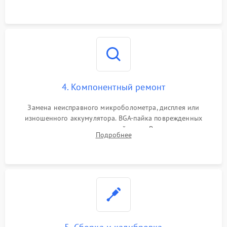
на плате.
4. Компонентный ремонт
Замена неисправного микроболометра, дисплея или
изношенного аккумулятора. BGA-пайка поврежденных
контроллеров на материнской плате. Восстановление
Подробнее
разъемов и кнопок, замена поврежденных элементов
корпуса.