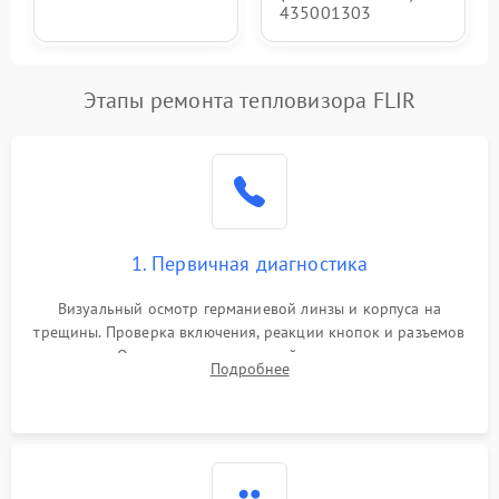
435001303
Этапы ремонта тепловизора FLIR
1. Первичная диагностика
Визуальный осмотр германиевой линзы и корпуса на
трещины. Проверка включения, реакции кнопок и разъемов
зарядки. Оценка вывода тепловой сигнатуры на экран,
Подробнее
проверка базовых функций и считывание системных
ошибок.