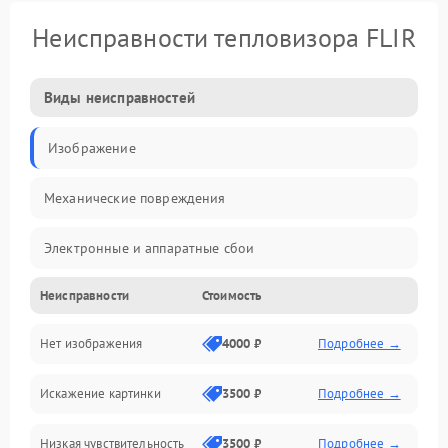
Неисправности тепловизора FLIR
Виды неисправностей
Изображение
Механические повреждения
Электронные и аппаратные сбои
Неисправности
Стоимость
Неисправности сенсора и оптики
Нет изображения
4000 ₽
Подробнее →
Программные ошибки
Искажение картинки
3500 ₽
Подробнее →
Электропитание
Низкая чувствительность
3500 ₽
Подробнее →