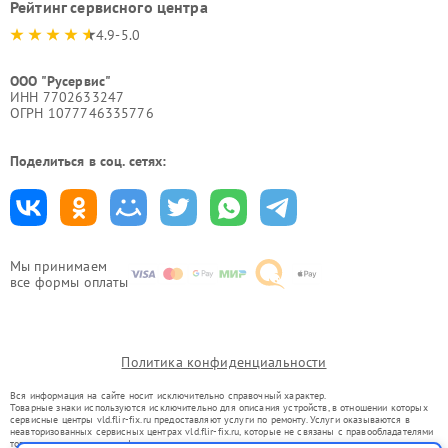
Рейтинг сервисного центра
4.9-5.0
ООО "Русервис"
ИНН 7702633247
ОГРН 1077746335776
Поделиться в соц. сетях:
Мы принимаем
все формы оплаты
Политика конфиденциальности
Вся информация на сайте носит исключительно справочный характер.
Товарные знаки используются исключительно для описания устройств, в отношении которых
сервисные центры vld.flir-fix.ru предоставляют услуги по ремонту. Услуги оказываются в
неавторизованных сервисных центрах vld.flir-fix.ru, которые не связаны с правообладателями
товарных знаков или их официальными представителями.