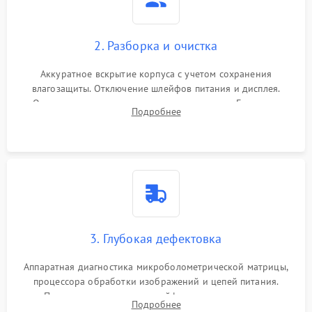
2. Разборка и очистка
Аккуратное вскрытие корпуса с учетом сохранения
влагозащиты. Отключение шлейфов питания и дисплея.
Очистка внутренних плат от окислов и пыли. Бережная
Подробнее
обработка германиевого объектива специализированными
растворами.
3. Глубокая дефектовка
Аппаратная диагностика микроболометрической матрицы,
процессора обработки изображений и цепей питания.
Проверка целостности шлейфов, модуля памяти и
Подробнее
интерфейсов связи. Выявление сгоревших SMD-компонентов