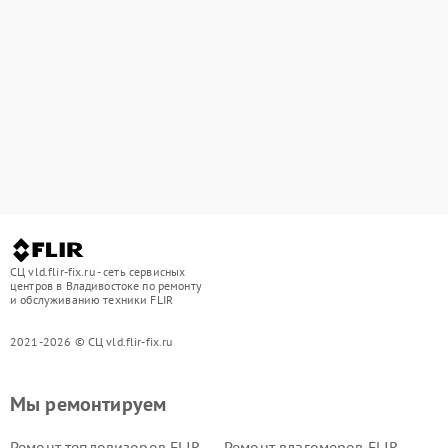
СЦ vld.flir-fix.ru - сеть сервисных
центров в Владивостоке по ремонту
и обслуживанию техники FLIR
2021-2026 © СЦ vld.flir-fix.ru
Мы ремонтируем
Ремонт тепловизоров FLIR
Ремонт влагомеров FLIR