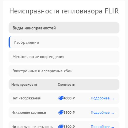
Неисправности тепловизора FLIR
Виды неисправностей
Изображение
Механические повреждения
Электронные и аппаратные сбои
Неисправности
Стоимость
Неисправности сенсора и оптики
Нет изображения
4000 ₽
Подробнее →
Программные ошибки
Искажение картинки
3500 ₽
Подробнее →
Электропитание
Низкая чувствительность
3500 ₽
Подробнее →