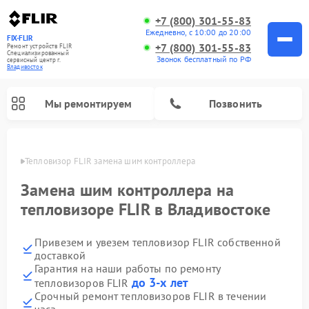
+7 (800) 301-55-83
Ежедневно, с 10:00 до 20:00
FIX-FLIR
+7 (800) 301-55-83
Ремонт устройств FLIR
Специализированный
Звонок бесплатный по РФ
cервисный центр г.
Владивосток
Мы ремонтируем
Позвонить
стоке
Тепловизор FLIR замена шим контроллера
Ремонт цифровых монокуляров FLIR
Замена шим контроллера на
тепловизоре FLIR в Владивостоке
Привезем и увезем тепловизор FLIR собственной
доставкой
Гарантия на наши работы по ремонту
до 3-х лет
тепловизоров FLIR
Срочный ремонт тепловизоров FLIR в течении