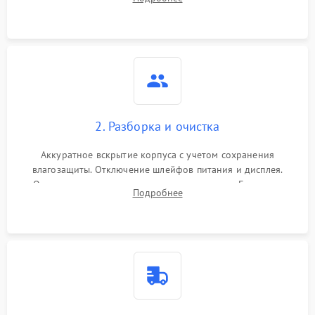
проверка базовых функций и считывание системных
ошибок.
2. Разборка и очистка
Аккуратное вскрытие корпуса с учетом сохранения
влагозащиты. Отключение шлейфов питания и дисплея.
Очистка внутренних плат от окислов и пыли. Бережная
Подробнее
обработка германиевого объектива специализированными
растворами.