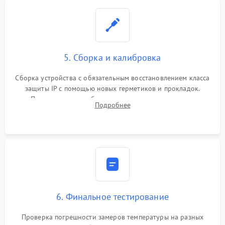
5. Сборка и калибровка
Сборка устройства с обязательным восстановлением класса
защиты IP с помощью новых герметиков и прокладок.
Программная калибровка матрицы по эталонному
Подробнее
абсолютно черному телу для точного измерения температур.
6. Финальное тестирование
Проверка погрешности замеров температуры на разных