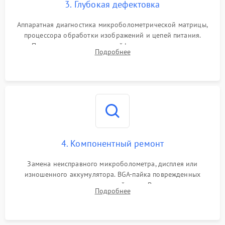
3. Глубокая дефектовка
Аппаратная диагностика микроболометрической матрицы,
процессора обработки изображений и цепей питания.
Проверка целостности шлейфов, модуля памяти и
Подробнее
интерфейсов связи. Выявление сгоревших SMD-компонентов
на плате.
4. Компонентный ремонт
Замена неисправного микроболометра, дисплея или
изношенного аккумулятора. BGA-пайка поврежденных
контроллеров на материнской плате. Восстановление
Подробнее
разъемов и кнопок, замена поврежденных элементов
корпуса.