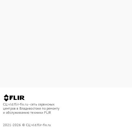
СЦ vld.flir-fix.ru - сеть сервисных
центров в Владивостоке по ремонту
и обслуживанию техники FLIR
2021-2026 © СЦ vld.flir-fix.ru