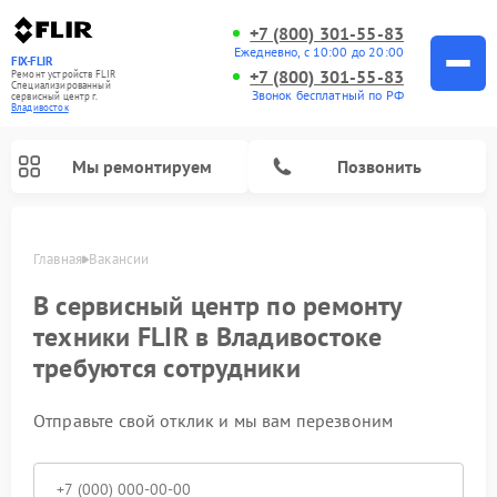
+7 (800) 301-55-83
Ежедневно, с 10:00 до 20:00
FIX-FLIR
+7 (800) 301-55-83
Ремонт устройств FLIR
Специализированный
Звонок бесплатный по РФ
cервисный центр г.
Владивосток
Мы ремонтируем
Позвонить
Главная
Вакансии
В сервисный центр по ремонту
техники FLIR в Владивостоке
Ремонт цифровых монокуляров FLIR
требуются сотрудники
Отправьте свой отклик и мы вам перезвоним