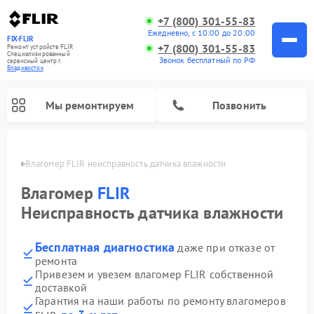
+7 (800) 301-55-83
Ежедневно, с 10:00 до 20:00
FIX-FLIR
+7 (800) 301-55-83
Ремонт устройств FLIR
Специализированный
Звонок бесплатный по РФ
cервисный центр г.
Владивосток
Мы ремонтируем
Позвонить
стоке
Влагомер FLIR неисправность датчика влажности
Ремонт цифровых монокуляров FLIR
Влагомер
FLIR
Неисправность датчика влажности
Бесплатная диагностика
даже при отказе от
ремонта
Привезем и увезем влагомер FLIR собственной
доставкой
Гарантия на наши работы по ремонту влагомеров